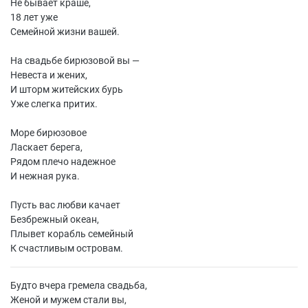
Не бывает краше,
18 лет уже
Семейной жизни вашей.
На свадьбе бирюзовой вы —
Невеста и жених,
И шторм житейских бурь
Уже слегка притих.
Море бирюзовое
Ласкает берега,
Рядом плечо надежное
И нежная рука.
Пусть вас любви качает
Безбрежный океан,
Плывет корабль семейный
К счастливым островам.
Будто вчера гремела свадьба,
Женой и мужем стали вы,