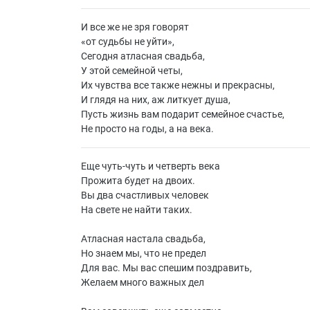
И все же не зря говорят
«
от судьбы не уйти»,
Сегодня атласная свадьба,
У этой семейной четы,
Их чувства все также нежны и прекрасны,
И глядя на них, аж литкует душа,
Пусть жизнь вам подарит семейное счастье,
Не просто на годы, а на века.
Еще чуть-чуть и четверть века
Прожита будет на двоих.
Вы два счастливых человек
На свете не найти таких.
Атласная настала свадьба,
Но знаем мы, что не предел
Для вас. Мы вас спешим поздравить,
Желаем много важных дел