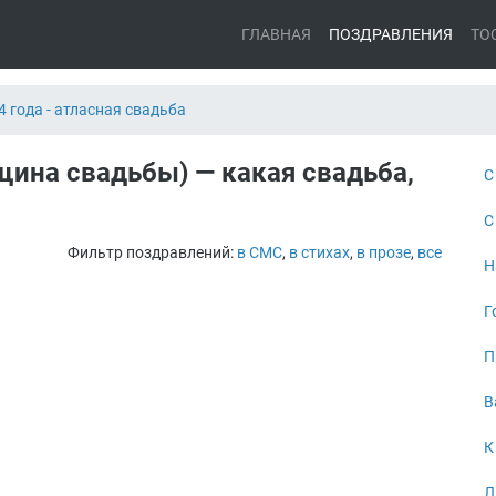
ГЛАВНАЯ
ПОЗДРАВЛЕНИЯ
ТО
4 года - атласная свадьба
щина свадьбы) — какая свадьба,
С
С
Фильтр поздравлений:
в СМС
,
в стихах
,
в прозе
,
все
Н
Г
П
В
К
Л