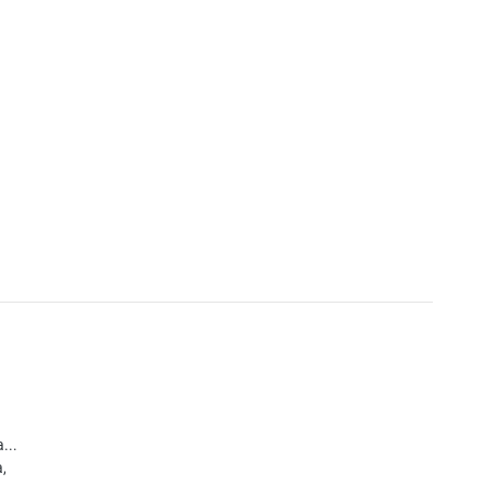
...
,