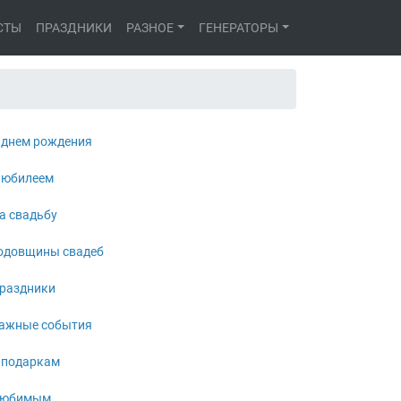
СТЫ
ПРАЗДНИКИ
РАЗНОЕ
ГЕНЕРАТОРЫ
 днем рождения
 юбилеем
а свадьбу
одовщины свадеб
раздники
ажные события
 подаркам
юбимым