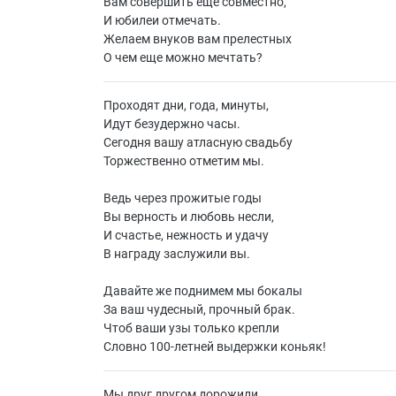
Вам совершить еще совместно,
И юбилеи отмечать.
Желаем внуков вам прелестных
О чем еще можно мечтать?
Проходят дни, года, минуты,
Идут безудержно часы.
Сегодня вашу атласную свадьбу
Торжественно отметим мы.
Ведь через прожитые годы
Вы верность и любовь несли,
И счастье, нежность и удачу
В награду заслужили вы.
Давайте же поднимем мы бокалы
За ваш чудесный, прочный брак.
Чтоб ваши узы только крепли
Словно 100-летней выдержки коньяк!
Мы друг другом дорожили,