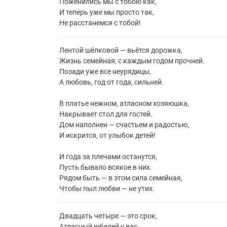
Поженились мы с тобою как,
И теперь уже мы просто так,
Не расстанемся с тобой!
Лентой шёлковой — вьётся дорожка,
Жизнь семейная, с каждым годом прочней.
Позади уже все неурядицы,
А любовь, год от года, сильней.
В платье нежном, атласном хозяюшка,
Накрывает стол для гостей.
Дом наполнен — счастьем и радостью,
И искрится, от улыбок детей!
И года за плечами останутся,
Пусть бывало всякое в них.
Рядом быть — в этом сила семейная,
Чтобы пыл любви — не утих.
Двадцать четыре — это срок,
Атласный юбилей у вас,