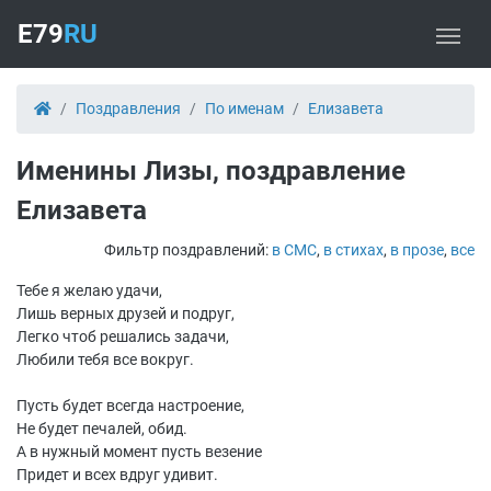
E79
RU
Поздравления
По именам
Елизавета
Именины Лизы, поздравление
Елизавета
Фильтр поздравлений:
в СМС
,
в стихах
,
в прозе
,
все
Тебе я желаю удачи,
Лишь верных друзей и подруг,
Легко чтоб решались задачи,
Любили тебя все вокруг.
Пусть будет всегда настроение,
Не будет печалей, обид.
А в нужный момент пусть везение
Придет и всех вдруг удивит.