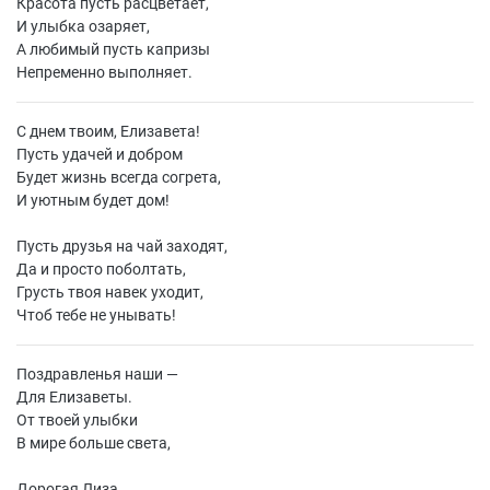
Красота пусть расцветает,
И улыбка озаряет,
А любимый пусть капризы
Непременно выполняет.
С днем твоим, Елизавета!
Пусть удачей и добром
Будет жизнь всегда согрета,
И уютным будет дом!
Пусть друзья на чай заходят,
Да и просто поболтать,
Грусть твоя навек уходит,
Чтоб тебе не унывать!
Поздравленья наши —
Для Елизаветы.
От твоей улыбки
В мире больше света,
Дорогая Лиза,