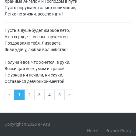
Хранима Ангелом и Господом в пути.
Пусть окружает только понимание,
Легко по жизни, весело идти!
Пусть в душе будет жаркое лето,
А на сердце — весны торжество.
Поздравляю тебя, Лизавета,
Знай удачу, любви волшебство!
Получай все, что хочется, в руки,
Восхищай всех умом и красой,
Не узнав ни печали, ни скуки,
Оставайся девчонкой-мечтой!
<
1
2
3
4
5
>
Copyright ©2026 e79.ru
Home
Privacy Policy