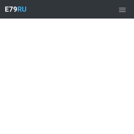
E79
RU