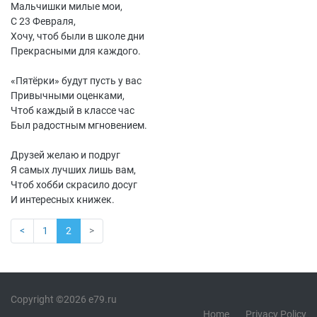
Мальчишки милые мои,
С 23 Февраля,
Хочу, чтоб были в школе дни
Прекрасными для каждого.
«
Пятёрки» будут пусть у вас
Привычными оценками,
Чтоб каждый в классе час
Был радостным мгновением.
Друзей желаю и подруг
Я самых лучших лишь вам,
Чтоб хобби скрасило досуг
И интересных книжек.
<
1
2
>
Copyright ©2026 e79.ru
Home
Privacy Policy