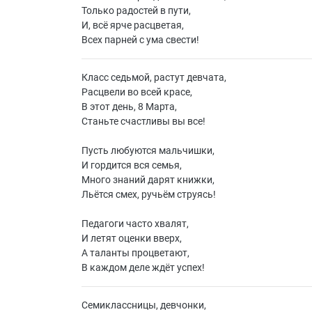
Только радостей в пути,
И, всё ярче расцветая,
Всех парней с ума свести!
Класс седьмой, растут девчата,
Расцвели во всей красе,
В этот день, 8 Марта,
Станьте счастливы вы все!
Пусть любуются мальчишки,
И гордится вся семья,
Много знаний дарят книжки,
Льётся смех, ручьём струясь!
Педагоги часто хвалят,
И летят оценки вверх,
А таланты процветают,
В каждом деле ждёт успех!
Семиклассницы, девчонки,