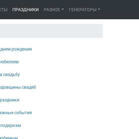
СТЫ
ПРАЗДНИКИ
РАЗНОЕ
ГЕНЕРАТОРЫ
 днем рождения
 юбилеем
а свадьбу
одовщины свадеб
раздники
ажные события
 подаркам
юбимым