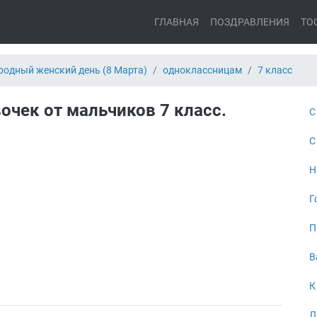
ГЛАВНАЯ
ПОЗДРАВЛЕНИЯ
ТО
одный женский день (8 Марта)
одноклассницам
7 класс
очек от мальчиков 7 класс.
С
С
Н
Г
П
В
К
Л