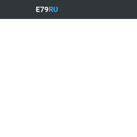
E79
RU