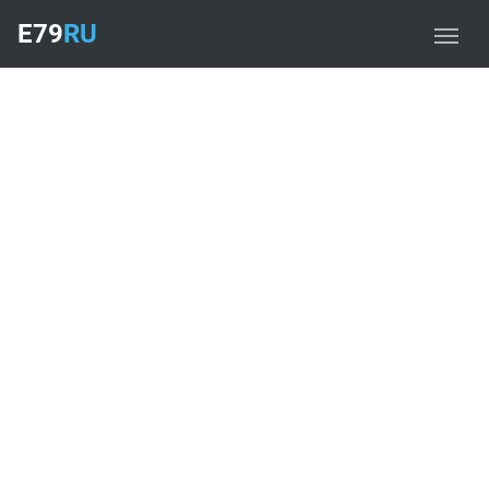
E79
RU