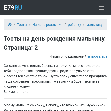
E79
RU
Тосты
На день рождения
ребенку
мальчику
Тосты на день рождения мальчику.
Страница: 2
Фильтр поздравлений:
в прозе
,
все
Сегодня замечательный день: ты получил много подарков,
тебя поздравляют лучшие друзья, родители улыбаются
и веселятся вместе с тобой. Пусть волнующее тепло праздника
чаще согревает твою жизнь, пусть лёгким будет твой путь
к удаче и успеху.
За именинника!
Моему малышу, сыночку, я скажу, что нужно быть мужчинкой.
Расти, родной, на радость абсолютно всем, шикарным,