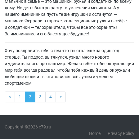
Мальчик в семье — это машинки, ружья и солдатики по всему
дому. Но деты быстро растут и увлечения меняются. А у
нашего именинника пусть те же игрушки и останутся —
машинки Феррари в гараже, коллекционные ружья в сейфе
и солдатики — телохранители, чтобы все это охранять!
За именинника и его блестящее будущее!
Хочу поздравить тебя с тем что ты стал ещё на один год
старше. Ты подрос, вытянулся, узнал много нового
и удивительного про наш мир. Желаю тебе чтобы окружающий
мир тебя всегда радовал, чтобы тебя каждый день окружали
любящие люди и ты становился всё лучим и умелым
спортсменом!
<
1
2
3
4
>
Copyright ©2026 e79.ru
Home
Privacy Policy