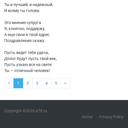
Ты и лучший, и надежный,
И всему ты голова.
Это мнение супруга
Я, конечно, поддержу,
А еще свои в твой адрес
Поздравления скажу.
Пусть ведет тебя удача,
Долог будут пусть твой век,
Пусть узнаю все на свете:
Ты — отличный человек!
<
1
2
3
4
5
>
Copyright ©2026 e79.ru
Home
Privacy Policy