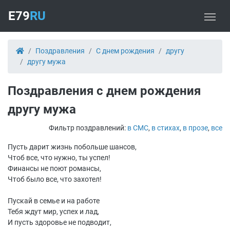
E79
RU
Поздравления
С днем рождения
другу
другу мужа
Поздравления с днем рождения
другу мужа
Фильтр поздравлений:
в СМС
,
в стихах
,
в прозе
,
все
Пусть дарит жизнь побольше шансов,
Чтоб все, что нужно, ты успел!
Финансы не поют романсы,
Чтоб было все, что захотел!
Пускай в семье и на работе
Тебя ждут мир, успех и лад,
И пусть здоровье не подводит,