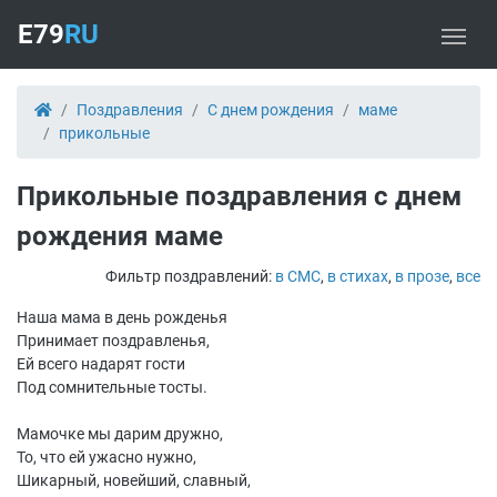
E79
RU
Поздравления
С днем рождения
маме
прикольные
Прикольные поздравления с днем
рождения маме
Фильтр поздравлений:
в СМС
,
в стихах
,
в прозе
,
все
Наша мама в день рожденья
Принимает поздравленья,
Ей всего надарят гости
Под сомнительные тосты.
Мамочке мы дарим дружно,
То, что ей ужасно нужно,
Шикарный, новейший, славный,