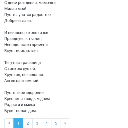
С днем рожденья, мамочка
Милая моя!
Пусть лучатся радостью
Добрые глаза.
И неважно, сколько же
Празднуешь ты лет,
Неподвластен времени
Вкус твоих котлет.
Ты у нас красавица
С тонкою душой,
Хрупкая, но сильная.
Ангел наш земной.
Пусть твое здоровье
Крепнет с каждым днем,
Радости и смеха
Будет полон дом.
<
1
2
3
4
5
>