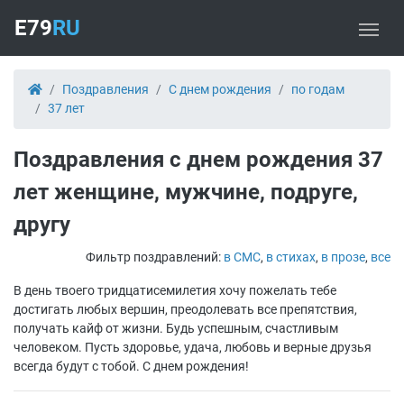
E79
RU
Поздравления
С днем рождения
по годам
37 лет
Поздравления с днем рождения 37
лет женщине, мужчине, подруге,
другу
Фильтр поздравлений:
в СМС
,
в стихах
,
в прозе
,
все
В день твоего тридцатисемилетия хочу пожелать тебе
достигать любых вершин, преодолевать все препятствия,
получать кайф от жизни. Будь успешным, счастливым
человеком. Пусть здоровье, удача, любовь и верные друзья
всегда будут с тобой. С днем рождения!