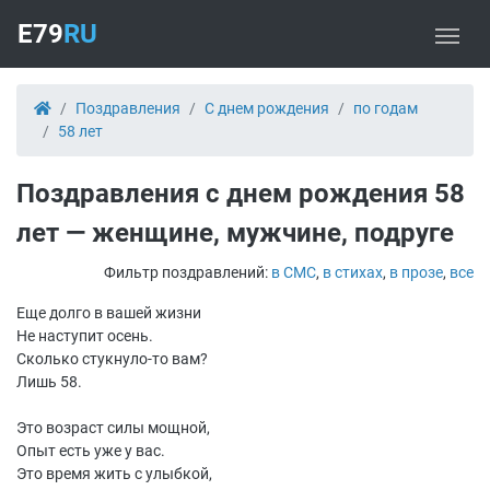
E79
RU
Поздравления
С днем рождения
по годам
58 лет
Поздравления с днем рождения 58
лет — женщине, мужчине, подруге
Фильтр поздравлений:
в СМС
,
в стихах
,
в прозе
,
все
Еще долго в вашей жизни
Не наступит осень.
Сколько стукнуло-то вам?
Лишь 58.
Это возраст силы мощной,
Опыт есть уже у вас.
Это время жить с улыбкой,