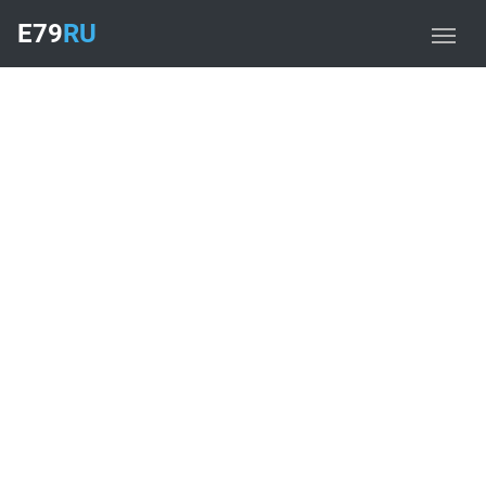
E79
RU