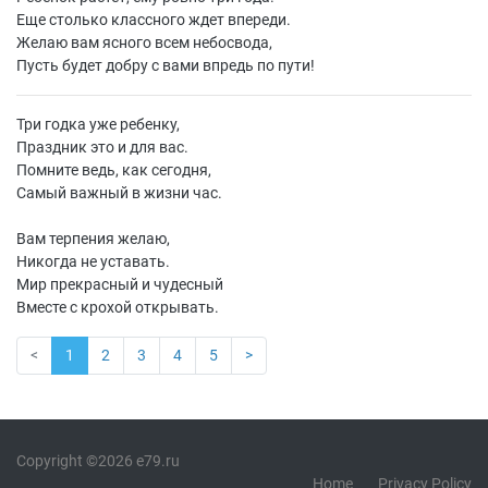
Еще столько классного ждет впереди.
Желаю вам ясного всем небосвода,
Пусть будет добру с вами впредь по пути!
Три годка уже ребенку,
Праздник это и для вас.
Помните ведь, как сегодня,
Самый важный в жизни час.
Вам терпения желаю,
Никогда не уставать.
Мир прекрасный и чудесный
Вместе с крохой открывать.
<
1
2
3
4
5
>
Copyright ©2026 e79.ru
Home
Privacy Policy