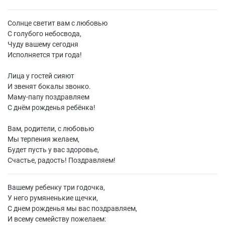
Солнце светит вам с любовью
С голубого небосвода,
Чуду вашему сегодня
Исполняется три года!
Лица у гостей сияют
И звенят бокалы звонко.
Маму-папу поздравляем
С днём рожденья ребёнка!
Вам, родители, с любовью
Мы терпения желаем,
Будет пусть у вас здоровье,
Счастье, радость! Поздравляем!
Вашему ребенку три годочка,
У него румяненькие щечки,
С днем рожденья мы вас поздравляем,
И всему семейству пожелаем: