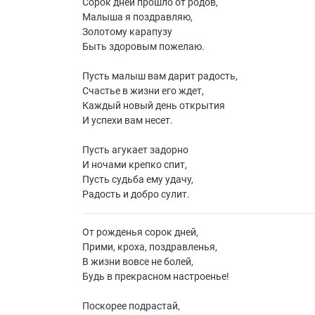
Сорок дней прошло от родов,
Малыша я поздравляю,
Золотому карапузу
Быть здоровым пожелаю.
Пусть малыш вам дарит радость,
Счастье в жизни его ждет,
Каждый новый день открытия
И успехи вам несет.
Пусть агукает задорно
И ночами крепко спит,
Пусть судьба ему удачу,
Радость и добро сулит.
От рожденья сорок дней,
Прими, кроха, поздравленья,
В жизни вовсе не болей,
Будь в прекрасном настроенье!
Поскорее подрастай,