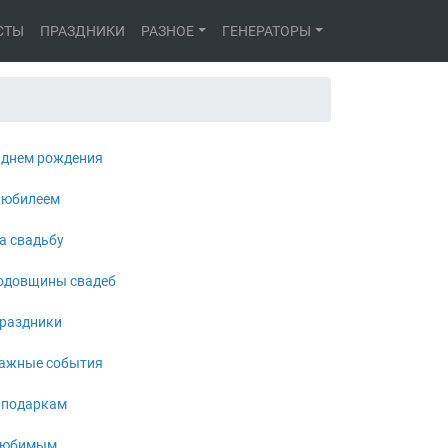
СТЫ
ПРАЗДНИКИ
РАЗНОЕ
ГЕНЕРАТОРЫ
 днем рождения
 юбилеем
а свадьбу
одовщины свадеб
раздники
ажные события
 подаркам
юбимым