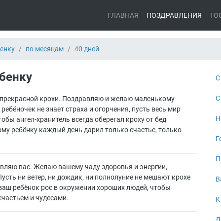
ГЛАВНАЯ
ПОЗДРАВЛЕНИЯ
ТО
енку
по месяцам
40 дней
ебенку
С
С
я прекрасной крохи. Поздравляю и желаю маленькому
 ребёночек не знает страха и огорчения, пусть весь мир
Н
тобы ангел-хранитель всегда оберегал кроху от бед
ному ребёнку каждый день дарил только счастье, только
Г
П
авляю вас. Желаю вашему чаду здоровья и энергии,
усть ни ветер, ни дождик, ни полнолуние не мешают крохе
В
 ваш ребёнок рос в окружении хороших людей, чтобы
счастьем и чудесами.
К
Л