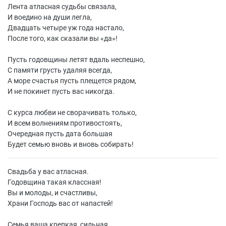
Лента атласная судьбы связала,
И воедино на души легла,
Двадцать четыре уж года настало,
После того, как сказали вы «да»!
Пусть годовщины летят вдаль неспешно,
С памяти грусть удаляя всегда,
А море счастья пусть плещется рядом,
И не покинет пусть вас никогда.
С курса любви не сворачивать только,
И всем волнениям противостоять,
Очередная пусть дата большая
Будет семью вновь и вновь собирать!
Свадьба у вас атласная.
Годовщина такая классная!
Вы и молоды, и счастливы,
Храни Господь вас от напастей!
Семья ваша крепкая, сильная,