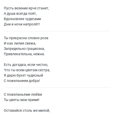
Пусть везение ярче станет,
А душа всегда поёт,
Вдохновляя чудесами
Дни и ночи напролёт!
Ты прекрасна словно роза
И как лилия свежа,
Запредельно грациозна,
Привлекательна, нежна.
Есть догадка, если честно,
Что ты всем цветам сестра,
Я дарю букет чудесный
С пожеланием добра!
С пожеланьями любви
Ты цветы мои прими!
Оставайся столь же милой,