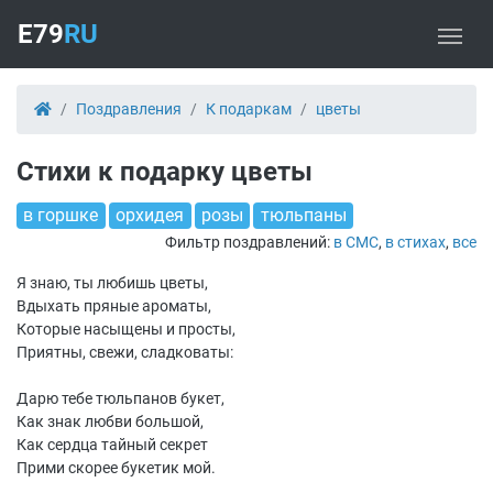
E79
RU
Поздравления
К подаркам
цветы
Стихи к подарку цветы
в горшке
орхидея
розы
тюльпаны
Фильтр поздравлений:
в СМС
,
в стихах
,
все
Я знаю, ты любишь цветы,
Вдыхать пряные ароматы,
Которые насыщены и просты,
Приятны, свежи, сладковаты:
Дарю тебе тюльпанов букет,
Как знак любви большой,
Как сердца тайный секрет
Прими скорее букетик мой.