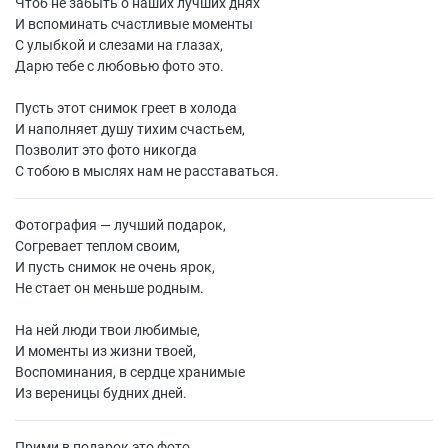
Чтоб не забыть о наших лучших днях
И вспоминать счастливые моменты
С улыбкой и слезами на глазах,
Дарю тебе с любовью фото это.
Пусть этот снимок греет в холода
И наполняет душу тихим счастьем,
Позволит это фото никогда
С тобою в мыслях нам не расставаться.
Фотография — лучший подарок,
Согревает теплом своим,
И пусть снимок не очень ярок,
Не стает он меньше родным.
На ней люди твои любимые,
И моменты из жизни твоей,
Воспоминания, в сердце хранимые
Из вереницы будних дней.
Прими в подарок это фото,