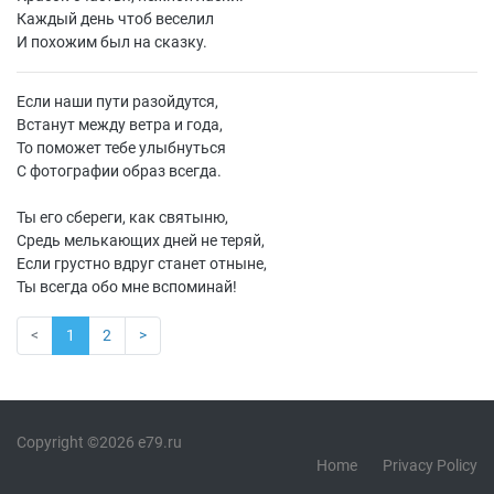
Каждый день чтоб веселил
И похожим был на сказку.
Если наши пути разойдутся,
Встанут между ветра и года,
То поможет тебе улыбнуться
С фотографии образ всегда.
Ты его сбереги, как святыню,
Средь мелькающих дней не теряй,
Если грустно вдруг станет отныне,
Ты всегда обо мне вспоминай!
<
1
2
>
Copyright ©2026 e79.ru
Home
Privacy Policy