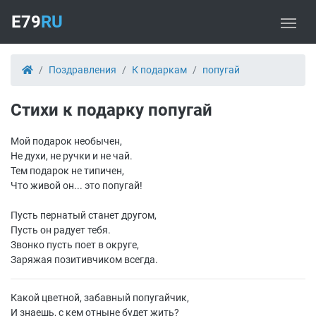
E79
RU
Поздравления
К подаркам
попугай
Стихи к подарку попугай
Мой подарок необычен,
Не духи, не ручки и не чай.
Тем подарок не типичен,
Что живой он... это попугай!
Пусть пернатый станет другом,
Пусть он радует тебя.
Звонко пусть поет в округе,
Заряжая позитивчиком всегда.
Какой цветной, забавный попугайчик,
И знаешь, с кем отныне будет жить?