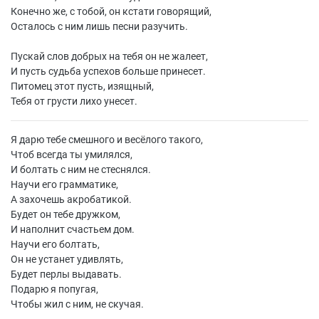
Конечно же, с тобой, он кстати говорящий,
Осталось с ним лишь песни разучить.
Пускай слов добрых на тебя он не жалеет,
И пусть судьба успехов больше принесет.
Питомец этот пусть, изящный,
Тебя от грусти лихо унесет.
Я дарю тебе смешного и весёлого такого,
Чтоб всегда ты умилялся,
И болтать с ним не стеснялся.
Научи его грамматике,
А захочешь акробатикой.
Будет он тебе дружком,
И наполнит счастьем дом.
Научи его болтать,
Он не устанет удивлять,
Будет перлы выдавать.
Подарю я попугая,
Чтобы жил с ним, не скучая.