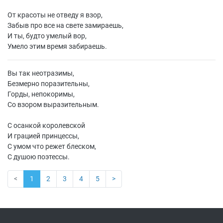
От красоты не отведу я взор,
Забыв про все на свете замираешь,
И ты, будто умелый вор,
Умело этим время забираешь.
Вы так неотразимы,
Безмерно поразительны,
Горды, непокоримы,
Со взором выразительным.
С осанкой королевской
И грацией принцессы,
С умом что режет блеском,
С душою поэтессы.
<
1
2
3
4
5
>