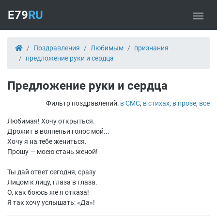
E79
RU
Поздравления
Любимым
признания
предложение руки и сердца
Предложение руки и сердца
Фильтр поздравлений:
в СМС
,
в стихах
,
в прозе
,
все
Любимая! Хочу открыться.
Дрожит в волненьи голос мой...
Хочу я на тебе жениться.
Прошу — моею стань женой!
Ты дай ответ сегодня, сразу
Лицом к лицу, глаза в глаза.
О, как боюсь же я отказа!
Я так хочу услышать: «Да»!