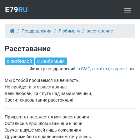
E79
RU
Поздравления
Любимым
расставание
Расставание
с любимой
с любимым
Фильтр поздравлений:
в СМС
,
в стихах
,
в прозе
,
все
Мы с тобой прощаемся на вечность,
Но пройдет и это расставанье
Ведь любовь, как путь над нами млечный,
Светит сквозь такие расстоянья!
Пришел тот час, настал миг расставания
Остались в прошлом наши дни и ночи.
Звучат в душе моей лишь пожелания
Друзьями быть в дальнейшем хочу очень.