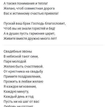
А также понимания и тепла!
Желаю, чтоб совместная дорога
Вас к истинному счастью привела!
Пускай ваш брак Господь благословит,
Чтоб вы не знали горестей и бед!
А в душах пусть гармония царит,
Живите вместе дружно много лет!
Свадебные звоны
В небесной тают сини,
Паре молодой
Желаю быть счастливой.
От крестника на свадьбу
Примите поздравления,
Прожить в любви желаю
Я каждое мгновение,
Каждую минуту,
Каждый день и год
Пусть ни на шаг от вас
Любовь не отстает.