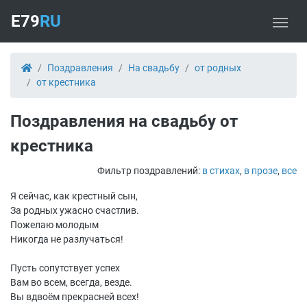
E79
RU
Поздравления
На свадьбу
от родных
от крестника
Поздравления на свадьбу от
крестника
Фильтр поздравлений:
в стихах
,
в прозе
,
все
Я сейчас, как крестный сын,
За родных ужасно счастлив.
Пожелаю молодым
Никогда не разлучаться!
Пусть сопутствует успех
Вам во всем, всегда, везде.
Вы вдвоём прекрасней всех!