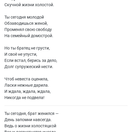
Скучной жизни холостой.
Ты сегодня молодой
Обзаводишься женой,
Променял свою свободу
На семейный домострой.
Но ты братец не грусти,
И своё не упусти,
Если встал, берись за дело,
Долг супружеский нести.
Чтоб невеста оценила,
Ласки нежные дарила.
И ждала, ждала, ждала,
Никогда не подвела!
Ты сегодня, брат женился —
День запомни навсегда.
Ведь о жизни холостяцкой