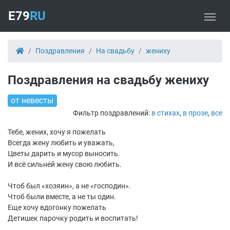
E79
RU
Поздравления
На свадьбу
жениху
Поздравления на свадьбу жениху
от невесты
Фильтр поздравлений:
в стихах
,
в прозе
,
все
Тебе, жених, хочу я пожелать
Всегда жену любить и уважать,
Цветы дарить и мусор выносить.
И всё сильней жену свою любить.
Чтоб был «хозяин», а не «господин».
Чтоб были вместе, а не ты один.
Еще хочу вдогонку пожелать
Детишек парочку родить и воспитать!