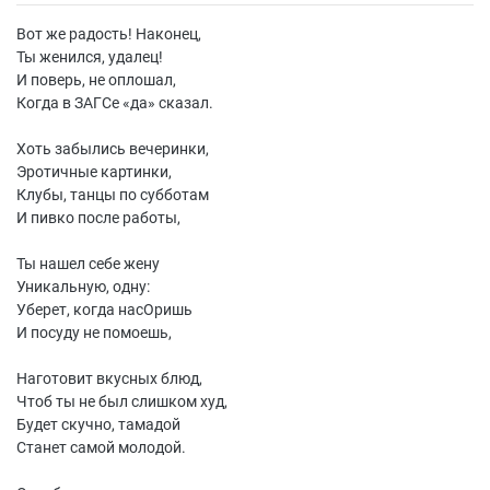
Вот же радость! Наконец,
Ты женился, удалец!
И поверь, не оплошал,
Когда в ЗАГСе «да» сказал.
Хоть забылись вечеринки,
Эротичные картинки,
Клубы, танцы по субботам
И пивко после работы,
Ты нашел себе жену
Уникальную, одну:
Уберет, когда насОришь
И посуду не помоешь,
Наготовит вкусных блюд,
Чтоб ты не был слишком худ,
Будет скучно, тамадой
Станет самой молодой.