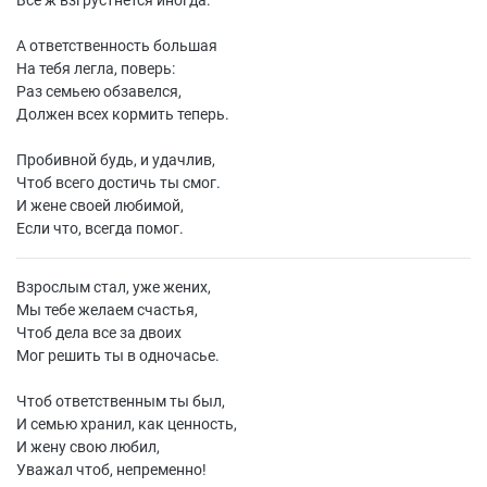
Все ж взгрустнется иногда.
А ответственность большая
На тебя легла, поверь:
Раз семьею обзавелся,
Должен всех кормить теперь.
Пробивной будь, и удачлив,
Чтоб всего достичь ты смог.
И жене своей любимой,
Если что, всегда помог.
Взрослым стал, уже жених,
Мы тебе желаем счастья,
Чтоб дела все за двоих
Мог решить ты в одночасье.
Чтоб ответственным ты был,
И семью хранил, как ценность,
И жену свою любил,
Уважал чтоб, непременно!