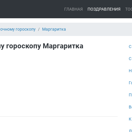
ГЛАВНАЯ
ПОЗДРАВЛЕНИЯ
ТО
точному гороскопу
Маргаритка
у гороскопу Маргаритка
С
С
Н
Г
П
В
К
Л