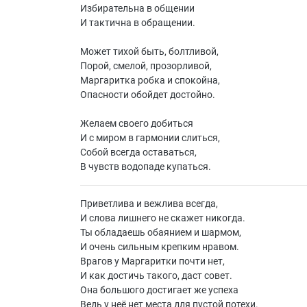
Избирательна в общении
И тактична в обращении.
Может тихой быть, болтливой,
Порой, смелой, прозорливой,
Маргаритка робка и спокойна,
Опасности обойдет достойно.
Желаем своего добиться
И с миром в гармонии слиться,
Собой всегда оставаться,
В чувств водопаде купаться.
Приветлива и вежлива всегда,
И слова лишнего не скажет никогда.
Ты обладаешь обаянием и шармом,
И очень сильным крепким нравом.
Врагов у Маргаритки почти нет,
И как достичь такого, даст совет.
Она большого достигает же успеха
Ведь у неё нет места для пустой потехи.