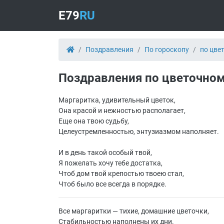
E79
RU
Поздравления
По гороскопу
по цве
Поздравления по цветочном
Маргаритка, удивительный цветок,
Она красой и нежностью располагает,
Еще она твою судьбу,
Целеустремленностью, энтузиазмом наполняет.
И в день такой особый твой,
Я пожелать хочу тебе достатка,
Чтоб дом твой крепостью твоею стал,
Чтоб было все всегда в порядке.
Все маргаритки — тихие, домашние цветочки,
Стабильностью наполнены их дни.