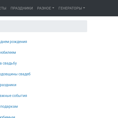
СТЫ
ПРАЗДНИКИ
РАЗНОЕ
ГЕНЕРАТОРЫ
 днем рождения
 юбилеем
а свадьбу
одовщины свадеб
раздники
ажные события
 подаркам
юбимым