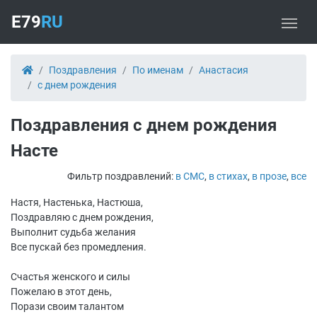
E79
RU
Поздравления
По именам
Анастасия
с днем рождения
Поздравления с днем рождения
Насте
Фильтр поздравлений:
в СМС
,
в стихах
,
в прозе
,
все
Настя, Настенька, Настюша,
Поздравляю с днем рождения,
Выполнит судьба желания
Все пускай без промедления.
Счастья женского и силы
Пожелаю в этот день,
Порази своим талантом