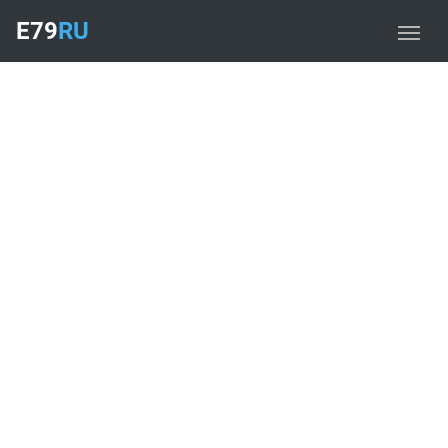
E79
RU