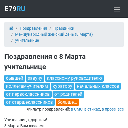
E79
RU
Поздравления
Праздники
Международный женский день (8 Марта)
учительнице
Поздравления с 8 Марта
учительнице
бывшей
завучу
классному руководителю
коллегам-учителям
куратору
начальных классов
от первоклассников
от родителей
от старшеклассников
больше...
Фильтр поздравлений:
в СМС
,
в стихах
,
в прозе
,
все
Учительница, дорогая!
8 Марта Вам желаем