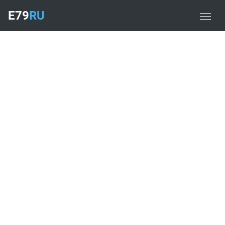
E79
RU