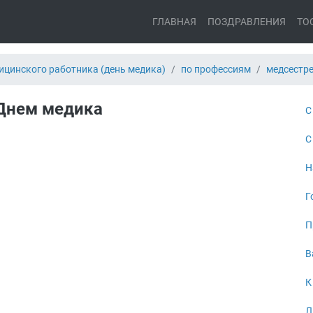
ГЛАВНАЯ
ПОЗДРАВЛЕНИЯ
ТО
ицинского работника (день медика)
по профессиям
медсестр
 Днем медика
С
С
Н
Г
П
В
К
Л