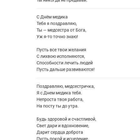
Ты никогда не предавай.
С Днём медика
Тебя я поздравляю,
Ты — медсестра от Бога,
Уж я-то точно знаю!
Пусть все твои желания
С лихвою исполняются,
Способности лечить людей
Пусть дальше развиваются!
Поздравляю, медсестричка,
Я с Днем медика тебя.
Непроста твоя работа,
На посту ты до утра.
Будь здоровой и счастливой,
Свет дари и вдохновение,
Дарит сердца доброта
Пусть покой и исцеление.