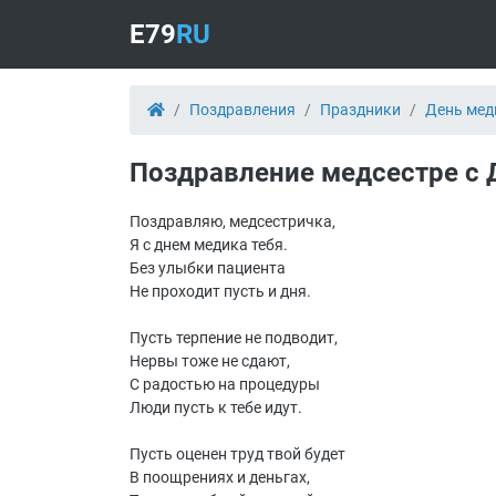
E79
RU
Поздравления
Праздники
День мед
Поздравление медсестре с
Поздравляю, медсестричка,
Я с днем медика тебя.
Без улыбки пациента
Не проходит пусть и дня.
Пусть терпение не подводит,
Нервы тоже не сдают,
С радостью на процедуры
Люди пусть к тебе идут.
Пусть оценен труд твой будет
В поощрениях и деньгах,