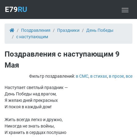
E79
RU
Поздравления
Праздники
День Победы
с наступающим
Поздравления с наступающим 9
Мая
Фильтр поздравлений:
в СМС
,
в стихах
,
в прозе
,
все
Наступает светлый праздник —
День Победы над врагом,
Я желаю дней прекрасных
И покоя в каждый дом!
Жить всегда легко и дружно,
Никогда не знать войны,
И хранить в сердцах послушно