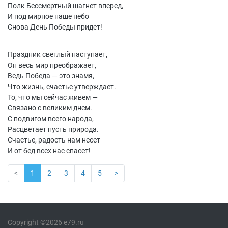
Полк Бессмертный шагнет вперед,
И под мирное наше небо
Снова День Победы придет!
Праздник светлый наступает,
Он весь мир преображает,
Ведь Победа — это знамя,
Что жизнь, счастье утверждает.
То, что мы сейчас живем —
Связано с великим днем.
С подвигом всего народа,
Расцветает пусть природа.
Счастье, радость нам несет
И от бед всех нас спасет!
<
1
2
3
4
5
>
Copyright ©2026 e79.ru