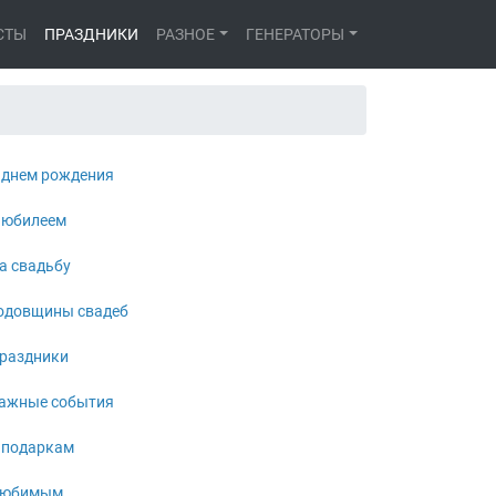
СТЫ
ПРАЗДНИКИ
РАЗНОЕ
ГЕНЕРАТОРЫ
 днем рождения
 юбилеем
а свадьбу
одовщины свадеб
раздники
ажные события
 подаркам
юбимым