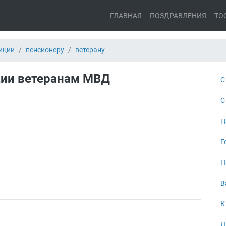
ГЛАВНАЯ
ПОЗДРАВЛЕНИЯ
ТО
иции
пенсионеру
ветерану
ции ветеранам МВД
С
С
Н
Г
П
В
К
Л