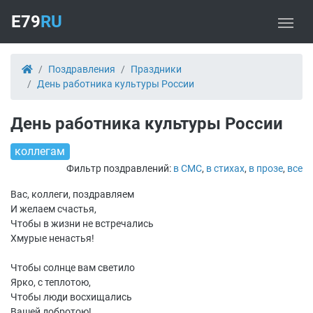
E79
RU
Поздравления
Праздники
День работника культуры России
День работника культуры России
коллегам
Фильтр поздравлений:
в СМС
,
в стихах
,
в прозе
,
все
Вас, коллеги, поздравляем
И желаем счастья,
Чтобы в жизни не встречались
Хмурые ненастья!
Чтобы солнце вам светило
Ярко, с теплотою,
Чтобы люди восхищались
Вашей добротою!