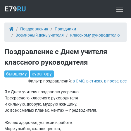
E79
RU
Поздравления
Праздники
Всемирный день учителя
классному руководителю
Поздравление с Днем учителя
классного руководителя
бывшему
куратору
Фильтр поздравлений:
в СМС
,
в стихах
,
в прозе
,
все
Я с Днем учителя поздравлю уверенно
Прекрасного классного руководителя
И сильную, добрую, мудрую женщину,
Во всех смелых планах, мечтах — предводителя.
Желаю здоровья, успехов в работе,
Море улыбок, охапки цветов,