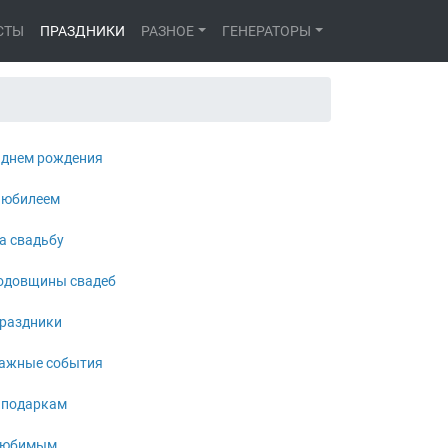
СТЫ
ПРАЗДНИКИ
РАЗНОЕ
ГЕНЕРАТОРЫ
 днем рождения
 юбилеем
а свадьбу
одовщины свадеб
раздники
ажные события
 подаркам
юбимым