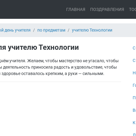
ГЛАВНАЯ
ПОЗДРАВЛЕНИЯ
ТО
й день учителя
по предметам
учителю Технологии
ля учителю Технологии
С
С
нём учителя. Желаем, чтобы мастерство не угасало, чтобы
 деятельность приносила радость и удовольствие, чтобы
Н
 здоровье оставалось крепким, а руки — сильными.
Г
П
В
К
Л