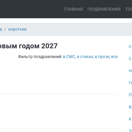
ГЛАВНАЯ
ПОЗДРАВЛЕНИЯ
ТО
д
короткие
овым годом 2027
С
Фильтр поздравлений:
в СМС
,
в стихах
,
в прозе
,
все
С
Н
Г
П
В
К
Л