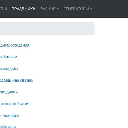
СТЫ
ПРАЗДНИКИ
РАЗНОЕ
ГЕНЕРАТОРЫ
 днем рождения
 юбилеем
а свадьбу
одовщины свадеб
раздники
ажные события
 подаркам
юбимым