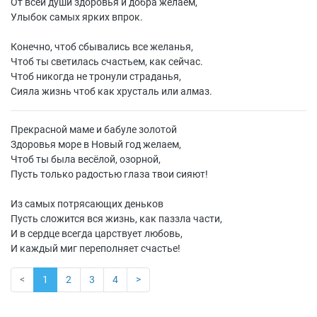
От всей души здоровья и добра желаем,
Улыбок самых ярких впрок.
Конечно, чтоб сбывались все желанья,
Чтоб ты светилась счастьем, как сейчас.
Чтоб никогда не тронули страданья,
Сияла жизнь чтоб как хрусталь или алмаз.
Прекрасной маме и бабуле золотой
Здоровья море в Новый год желаем,
Чтоб ты была весёлой, озорной,
Пусть только радостью глаза твои сияют!
Из самых потрясающих деньков
Пусть сложится вся жизнь, как паззла части,
И в сердце всегда царствует любовь,
И каждый миг переполняет счастье!
<
1
2
3
4
>