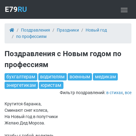
E79
RU
Поздравления
Праздники
Новый год
по профессиям
Поздравления с Новым годом по
профессиям
бухгалтерам
водителям
военным
медикам
энергетикам
юристам
Фильтр поздравлений:
в стихах
,
все
Крутится баранка,
Сминают снег колеса,
На Новый год в попутчики
Желаю Дед Мороза.
Чтобы с тобой, водитель,