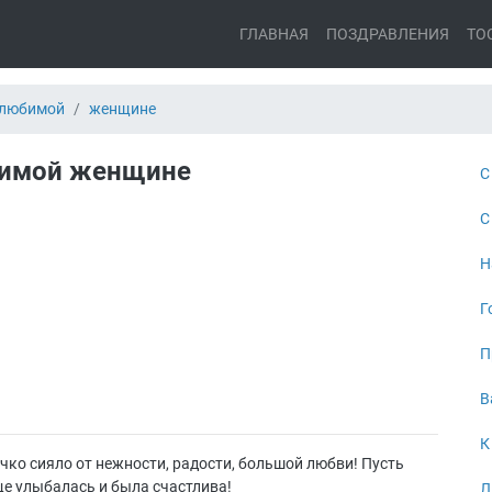
ГЛАВНАЯ
ПОЗДРАВЛЕНИЯ
ТО
любимой
женщине
бимой женщине
С
С
Н
Г
П
В
К
чко сияло от нежности, радости, большой любви! Пусть
ще улыбалась и была счастлива!
Л