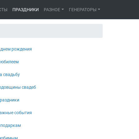
СТЫ
ПРАЗДНИКИ
РАЗНОЕ
ГЕНЕРАТОРЫ
 днем рождения
 юбилеем
а свадьбу
одовщины свадеб
раздники
ажные события
 подаркам
юбимым