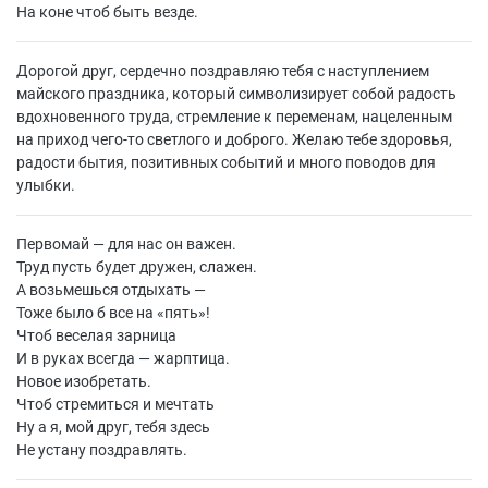
На коне чтоб быть везде.
Дорогой друг, сердечно поздравляю тебя с наступлением
майского праздника, который символизирует собой радость
вдохновенного труда, стремление к переменам, нацеленным
на приход чего-то светлого и доброго. Желаю тебе здоровья,
радости бытия, позитивных событий и много поводов для
улыбки.
Первомай — для нас он важен.
Труд пусть будет дружен, слажен.
А возьмешься отдыхать —
Тоже было б все на «пять»!
Чтоб веселая зарница
И в руках всегда — жарптица.
Новое изобретать.
Чтоб стремиться и мечтать
Ну а я, мой друг, тебя здесь
Не устану поздравлять.