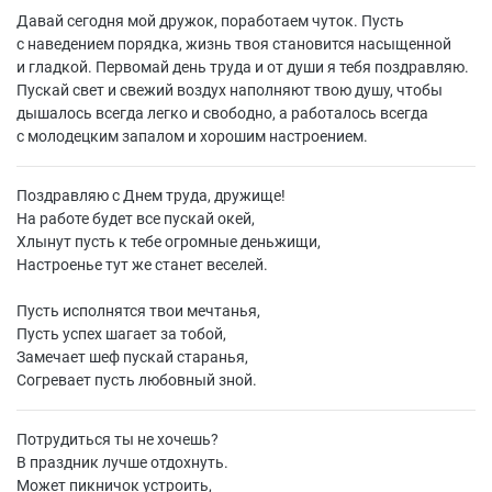
Давай сегодня мой дружок, поработаем чуток. Пусть
с наведением порядка, жизнь твоя становится насыщенной
и гладкой. Первомай день труда и от души я тебя поздравляю.
Пускай свет и свежий воздух наполняют твою душу, чтобы
дышалось всегда легко и свободно, а работалось всегда
с молодецким запалом и хорошим настроением.
Поздравляю с Днем труда, дружище!
На работе будет все пускай окей,
Хлынут пусть к тебе огромные деньжищи,
Настроенье тут же станет веселей.
Пусть исполнятся твои мечтанья,
Пусть успех шагает за тобой,
Замечает шеф пускай старанья,
Согревает пусть любовный зной.
Потрудиться ты не хочешь?
В праздник лучше отдохнуть.
Может пикничок устроить,