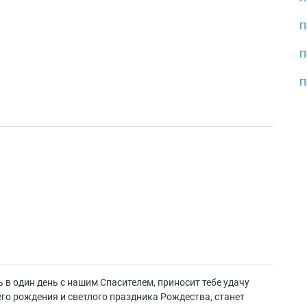
П
П
П
 в один день с нашим Спасителем, приносит тебе удачу
его рождения и светлого праздника Рождества, станет