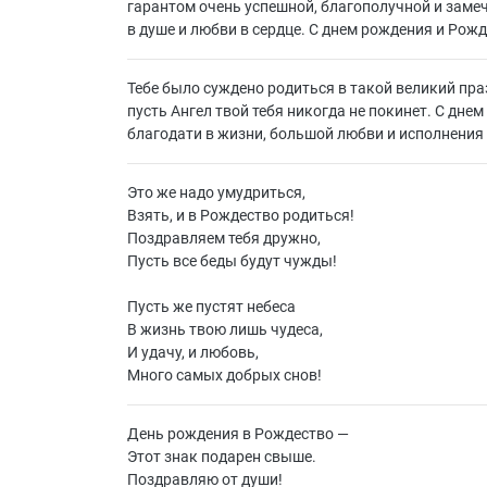
гарантом очень успешной, благополучной и заме
в душе и любви в сердце. С днем рождения и Рож
Тебе было суждено родиться в такой великий праз
пусть Ангел твой тебя никогда не покинет. С дн
благодати в жизни, большой любви и исполнения
Это же надо умудриться,
Взять, и в Рождество родиться!
Поздравляем тебя дружно,
Пусть все беды будут чужды!
Пусть же пустят небеса
В жизнь твою лишь чудеса,
И удачу, и любовь,
Много самых добрых снов!
День рождения в Рождество —
Этот знак подарен свыше.
Поздравляю от души!