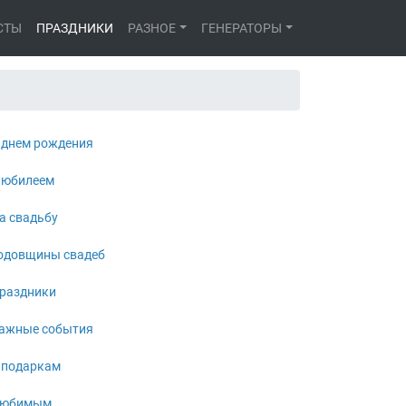
СТЫ
ПРАЗДНИКИ
РАЗНОЕ
ГЕНЕРАТОРЫ
 днем рождения
 юбилеем
а свадьбу
одовщины свадеб
раздники
ажные события
 подаркам
юбимым