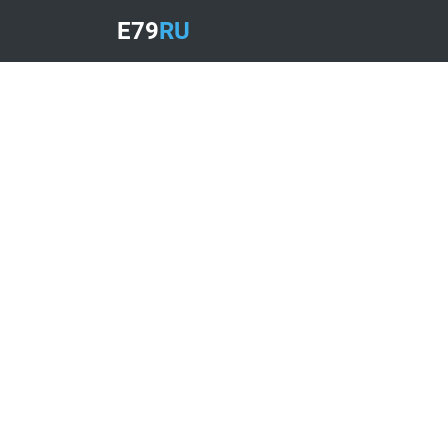
E79
RU