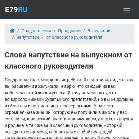
E79
RU
Поздравления
Праздники
Выпускной
напутствие
от классного руководителя
Слова напутствие на выпускном от
классного руководителя
Поздравляю вас, мои дорогие ребята. Я счастлива, видеть, как
вы расцвели и возмужали. Я верю, что каждый из вас
добьется в этой жизни успеха. Я хочу вам сказать, что
во взрослой жизни будет много препятствий, но вы не должны
их бояться и останавливаться перед ними. У вас есть
огромная база знаний, которую вы получили в школе, у вас
есть силы, юношеский азарт и максимализм, у вас есть друзья
и родные, а так же ваш классный руководитель, который
всегда готов помочь, справиться с любой преградой.
Не забывайте нас — ваших учителей. В добрый путь, дорогие