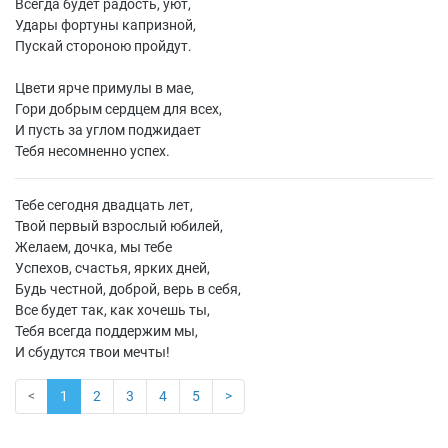
Всегда будет радость, уют,
Удары фортуны капризной,
Пускай стороною пройдут.
Цвети ярче примулы в мае,
Гори добрым сердцем для всех,
И пусть за углом поджидает
Тебя несомненно успех.
Тебе сегодня двадцать лет,
Твой первый взрослый юбилей,
Желаем, дочка, мы тебе
Успехов, счастья, ярких дней,
Будь честной, доброй, верь в себя,
Все будет так, как хочешь ты,
Тебя всегда поддержим мы,
И сбудутся твои мечты!
<
1
2
3
4
5
>