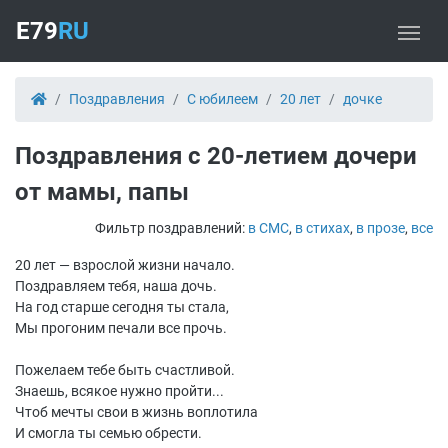
E79
RU
Поздравления
С юбилеем
20 лет
дочке
Поздравления с 20-летием дочери
от мамы, папы
Фильтр поздравлений:
в СМС
,
в стихах
,
в прозе
,
все
20 лет — взрослой жизни начало.
Поздравляем тебя, наша дочь.
На год старше сегодня ты стала,
Мы прогоним печали все прочь.
Пожелаем тебе быть счастливой.
Знаешь, всякое нужно пройти...
Чтоб мечты свои в жизнь воплотила
И смогла ты семью обрести.