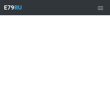
E79
RU