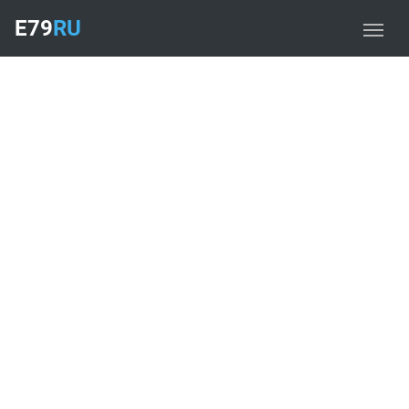
E79
RU