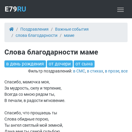
E79
RU
Поздравления
Важные события
слова благодарности
маме
Слова благодарности маме
в день рождения
от дочери
от сына
Фильтр поздравлений:
в СМС
,
в стихах
,
в прозе
,
все
Спасибо, мамочка моя,
За мудрость, силу и терпение,
Всегда со мною рядом ты,
В печали, в радости мгновение.
Спасибо, что прощаешь ты
Слова обидные порою,
Ты ангел светлый мой земной,
Дана мне ты самой судьбою.