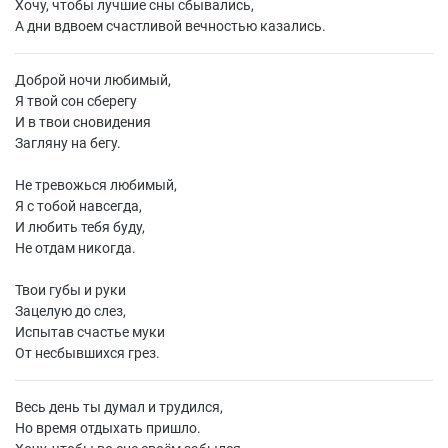
Хочу, чтобы лучшие сны сбывались,
А дни вдвоем счастливой вечностью казались.
Доброй ночи любимый,
Я твой сон сберегу
И в твои сновидения
Загляну на бегу.
Не тревожься любимый,
Я с тобой навсегда,
И любить тебя буду,
Не отдам никогда.
Твои губы и руки
Зацелую до слез,
Испытав счастье муки
От несбывшихся грез.
Весь день ты думал и трудился,
Но время отдыхать пришло.