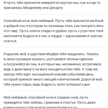
И пусть тебе приснятся невероятно крутые сны, как когда-то
приснились Менделееву или Декарту.
Спокойной ночи, мой любимый. Пусть тебе приснится весёлый
и добрый сон, в котором ты познаешь план, как покорить весь
этот мир. Пусть спится сладко и удобно, пусть с утра тело твоё
наполнится бодрости и сил, а сердце — вдохновения и чувства
счастья.
Роднулик мой, в царствии Морфея тебя заждались. Ложись
в свою огромную кровать, укутывайся теплым одеялом
и погружайся во сны, в которых мы, несомненно, встретимся,
ведь я даже минуту не могу находиться без тебя. К тому же,
завтра тебя ждет насыщенный новыми событиями день,
который принесет много эмоций и впечатлений. Дорогой мой,
тебе нужен отдых, ведь бодрость залог успешного дня.
Мой любимый, спокойной ночи и сладких снов, пусть
привидится тебе любовь, гармония и счастье. Пусть даже
в мире ночных грёз всегда рядом будем я и ты.