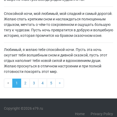
Спокойной ночи, мой любимый, мой сладкий и самый дорогой.
Желаю спать крепким сном и наслаждаться полноценным
отдыхом, мечтать о чём-то сокровенном и ощущать большую
тягу к чудесам. Пусть ночь превратится в добрую и волшебную
историю, которая промчится на бравом сказочном коне.
Любимый, я желаю тебе спокойной ночи. Пусть эта ночь
окутает тебя волшебным сном и дивной сказкой, пусть этот
отдых наполнит тебя новой силой и вдохновением души.
Желаю проснуться в отличном настроении и при полной
готовности покорять этот мир.
<
1
2
3
4
5
>
Copyright ©2026 e79.ru
Home
Privacy Policy