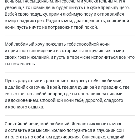
день был насыщенным, интересным и увлекательным. И я
уверена, что новый день будет ничуть не хуже предыдущего.
Взбей свою подушку, прими любимую позу и отправляйся
в мир сладких грез. Радость моя, драгоценность, спокойной
ночи, пусть ничто не потревожит твой покой.
Мой любимый хочу пожелать тебе спокойной ночи
и приятного сновидения в котором ты погрузишься в мир
своих грез и желаний, и пусть в твоем сне исполниться все, что
ты пожелаешь.
Пусть радужные и красочные сны унесут тебя, любимый,
в далёкий сказочный край, где для души рай и праздник, где
есть ответ на любой вопрос, где ты наполнишься силами
и вдохновением. Спокойной ночи тебе, дорогой, сладкого
и крепкого отдыха.
Спокойной ночи, мой любимый. Желаю выключить мозг
и оставить все мысли, желаю погрузиться в глубокий сон
и полетать по орбитам вдохновения. Спи сладко, сладкий.